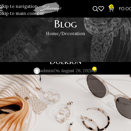
Skip to navigation
0
₹
0.0
Skip to main content
Blog
Home
Decoration
DECORATION
New home decor from John
Doerson
0
admin
On August 26, 2021