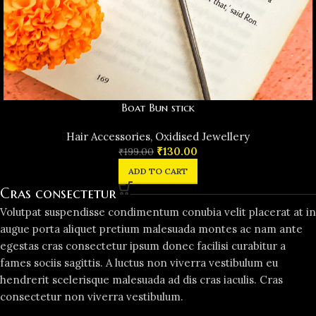
Boat Bun stick
Hair Accessories
,
Oxidised Jewellery
₹
130.00
₹
199.00
ADD TO CART
Cras consectetur
Volutpat suspendisse condimentum conubia velit placerat at in
augue porta aliquet pretium malesuada montes ac nam ante
egestas cras consectetur ipsum donec facilisi curabitur a
fames sociis sagittis. A luctus non viverra vestibulum eu
hendrerit scelerisque malesuada ad dis cras iaculis. Cras
consectetur non viverra vestibulum.